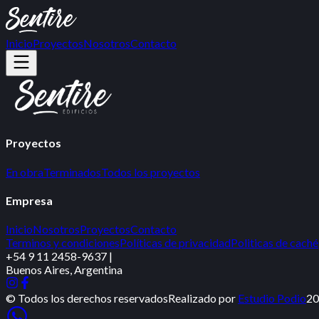
Inicio
Proyectos
Nosotros
Contacto
Proyectos
En obra
Terminados
Todos los proyectos
Empresa
Inicio
Nosotros
Proyectos
Contacto
Terminos y condiciones
Políticas de privacidad
Politicas de caché
+54 9 11 2458-9637
|
Buenos Aires, Argentina
© Todos los derechos reservados
Realizado por
Estudio Podio
20